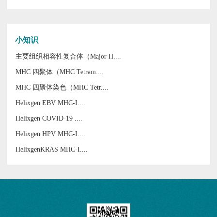
小知识
主要组织相容性复合体（Major H....
MHC 四聚体（MHC Tetram....
MHC 四聚体染色（MHC Tetr....
Helixgen EBV MHC-I....
Helixgen COVID-19 ....
Helixgen HPV MHC-I....
HelixgenKRAS MHC-I....