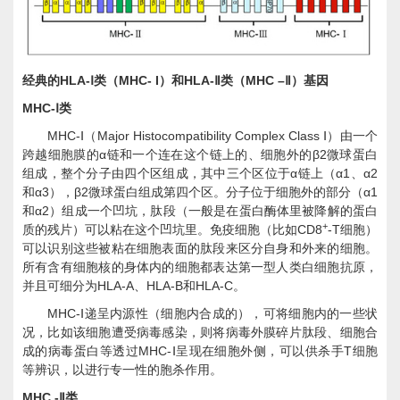
HLA-
MHC- I
HLA-
MHC –
经典的
Ⅰ类（
）和
Ⅱ类（
Ⅱ）基因
MHC-
Ⅰ类
MHC-
Major Histocompatibility Complex Class
Ⅰ（
Ⅰ）由一个
α
β2
跨越细胞膜的
链和一个连在这个链上的、细胞外的
微球蛋白
α
α1
α2
组成，整个分子由四个区组成，其中三个区位于
链上（
、
α3
β2
α1
和
），
微球蛋白组成第四个区。分子位于细胞外的部分（
α2
和
）组成一个凹坑，肽段（一般是在蛋白酶体里被降解的蛋白
+
CD8
-T
质的残片）可以粘在这个凹坑里。免疫细胞（比如
细胞）
可以识别这些被粘在细胞表面的肽段来区分自身和外来的细胞。
所有含有细胞核的身体内的细胞都表达第一型人类白细胞抗原，
HLA-A
HLA-B
HLA-C
并且可细分为
、
和
。
MHC-
Ⅰ递呈内源性（细胞内合成的），可将细胞内的一些状
况，比如该细胞遭受病毒感染，则将病毒外膜碎片肽段、细胞合
MHC-
T
成的病毒蛋白等透过
Ⅰ呈现在细胞外侧，可以供杀手
细胞
等辨识，以进行专一性的胞杀作用。
MHC -
Ⅱ类