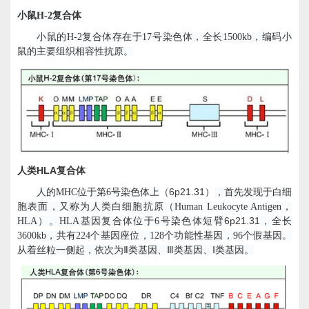
小鼠
H-2
复合体
小鼠的
H-2
复合体存在于
17
号染色体，全长
1500kb
，编码小
鼠的主要组织相容性抗原。
HLA
人类
复合体
6p21.31
人的
MHC
位于第
6
号染色体上
（
）
，首先发现于白细
胞表面，又称为人类白细胞抗原（
Human Leukocyte Antigen
，
6p21.31
HLA
）。
HLA
基因复合体位于
6
号染色体短臂
，全长
3600kb
，共有
224
个基因座位，
128
个功能性基因，
96
个假基因。
从着丝粒一侧起，依次为Ⅱ类基因、Ⅲ类基因、Ⅰ类基因。