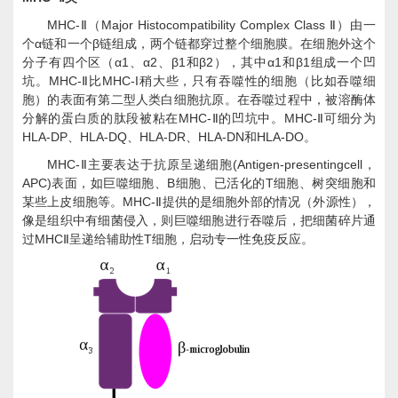
MHC-
Major Histocompatibility Complex Class
Ⅱ（
Ⅱ）由一
α
β
个
链和一个
链组成，两个链都穿过整个细胞膜。在细胞外这个
α1
α2
β1
β2
α1
β1
分子有四个区（
、
、
和
），其中
和
组成一个凹
MHC-
MHC-I
坑。
Ⅱ比
稍大些，只有吞噬性的细胞（比如吞噬细
胞）的表面有第二型人类白细胞抗原。在吞噬过程中，被溶酶体
MHC-
MHC-
分解的蛋白质的肽段被粘在
Ⅱ的凹坑中。
Ⅱ可细分为
HLA-DP
HLA-DQ
HLA-DR
HLA-DN
HLA-DO
、
、
、
和
。
MHC-
(Antigen-presentingcell
Ⅱ主要表达于抗原呈递细胞
，
APC)
B
T
表面，如巨噬细胞、
细胞、已活化的
细胞、树突细胞和
MHC-
某些上皮细胞等。
Ⅱ提供的是细胞外部的情况（外源性），
像是组织中有细菌侵入，则巨噬细胞进行吞噬后，把细菌碎片通
MHC
T
过
Ⅱ呈递给辅助性
细胞，启动专一性免疫反应。