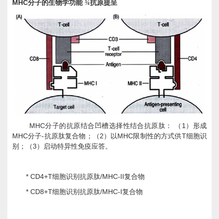
MHC
分子的生物学功能
¾
抗原提呈
MHC
1
分子的抗原结合凹槽选择性结合抗原肽：
（
）形成
MHC
-
2
MHC
T
分子
抗原肽复合物；（
）以
限制性的方式供
细胞识
3
别；（
）启动特异性免疫应答。
* CD4+T
/MHC-II
细胞识别抗原肽
复合物
* CD8+T
/MHC-I
细胞识别抗原肽
复合物