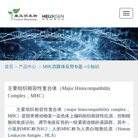
Toggle
naviga
>
>
首页
产品中心
MHC四聚体应用专题
>
小知识
主要组织相容性复合体（Major Histocompatibility
Complex，MHC）
主要组织相容性复合体（
major histocompatibility complex
，
MHC
）是指脊椎动物某一染色体上编码组织相容性抗原、控制细
胞间免疫识别、调节免疫应答的一组紧密连锁的基因群。其中，
小鼠的
MHC
称为
H-2
；人的
MHC
称为人类白细胞抗原（
Human
Leukocyte Antigen
，
HLA
）