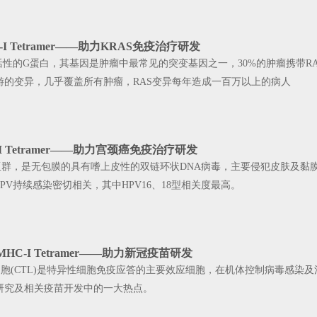
HC-I Tetramer——助力KRAS免疫治疗研发
酶活性的G蛋白，其基因是肿瘤中最常见的突变基因之一，30%的肿瘤携带RA
游的变异，几乎覆盖所有肿瘤，RAS变异每年造成一百万以上的病人
MHC-I Tetramer——助力宫颈癌免疫治疗研发
A亚群，是无包膜的具有嗜上皮性的双链环状DNA病毒，主要侵犯皮肤及黏
PV持续感染密切相关，其中HPV16、18型相关度最高。
-19 MHC-I Tetramer——助力新冠疫苗研发
胞(CTL)是特异性细胞免疫应答的主要效应细胞，在机体控制病毒感染
研究及相关疫苗开发中的一大热点。