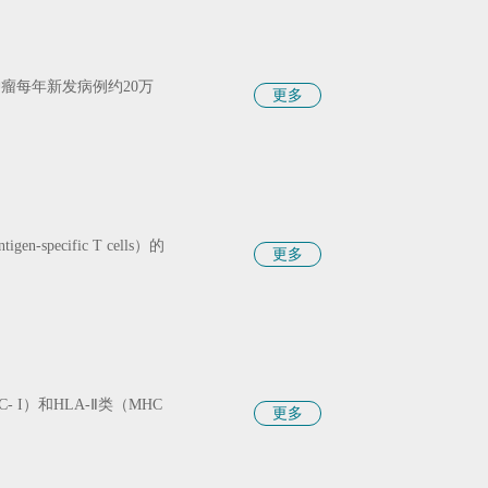
瘤每年新发病例约20万
更多
pecific T cells）的
更多
C- I）和HLA-Ⅱ类（MHC
更多