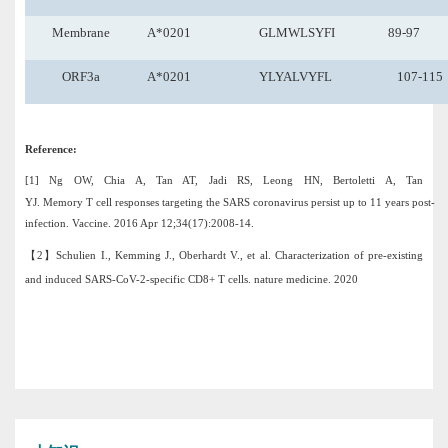
Membrane
A*0201
GLMWLSYFI
89-97
ORF3a
A*0201
YLYALVYFL
107-115
Reference:
[1]
Ng OW, Chia A, Tan AT, Jadi RS, Leong HN, Bertoletti A, Tan
YJ.
Memory T cell responses targeting the SARS coronavirus persist up to 11 years post-
infection. Vaccine. 2016 Apr 12;34(17):2008-14.
【
2】Schulien I., Kemming J., Oberhardt V., et al. Characterization of pre-existing
and induced SARS-CoV-2-specific CD8+ T cells. nature medicine. 2020