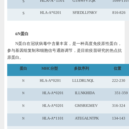
HLA-A*1101
GTHWFVTQR
1099-110
S
HLA-A*0201
SFIEDLLFNKV
816-826
S
ü
N蛋白
N蛋白在冠状病毒中含量丰富，是一种高度免疫原性蛋白，
参与基因组复制和细胞信号通路调节，是目前疫苗研究的热点抗
原蛋白。
蛋白
MHC分型
多肽序列
位置
HLA-A*0201
LLLDRLNQL
222-230
N
HLA-A*0201
ILLNKHIDA
351-359
N
HLA-A*0201
GMSRIGMEV
316-324
N
HLA-A*1101
ATEGALNTPK
134-143
N