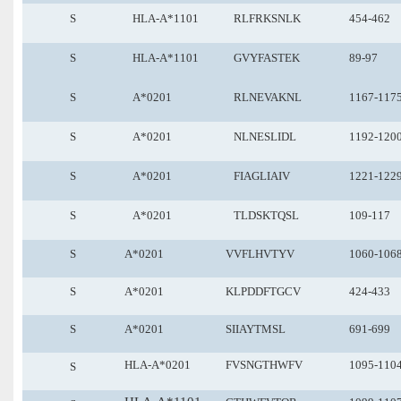
S
HLA-A*1101
RLFRKSNLK
454-462
S
HLA-A*1101
GVYFASTEK
89-97
S
A*0201
RLNEVAKNL
1167-117
S
A*0201
NLNESLIDL
1192-120
S
A*0201
FIAGLIAIV
1221-122
S
A*0201
TLDSKTQSL
109-117
S
A*0201
VVFLHVTYV
1060-106
S
A*0201
KLPDDFTGCV
424-433
S
A*0201
SIIAYTMSL
691-699
HLA-A*0201
FVSNGTHWFV
1095-110
S