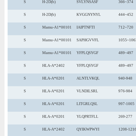
S
H-2D(b)
SVLYNSASF
366~374
S
H-2D(b)
KVGGNYNYL
444~452
S
Mamu-A1*00101
IAIPTNFTI
712~720
S
Mamu-A1*00101
SAPHGVVFL
1055~106
S
Mamu-A1*00101
YFPLQSYGF
489~497
S
HLA-A*2402
YFPLQSYGF
489~497
S
HLA-A*0201
ALNTLVKQL
940-94
S
HLA-A*0201
VLNDILSRL
976-984
S
HLA-A*0201
LITGRLQSL
997-1005
S
HLA-A*0201
YLQPRTFLL
269-277
S
HLA-A*2402
QYIKWPWYI
1208-121