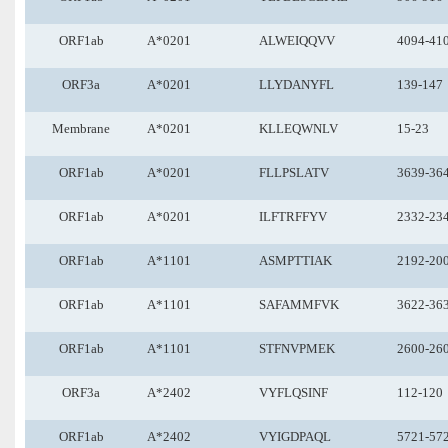
ORF1ab
A*0201
ALWEIQQVV
4094-41
ORF3a
A*0201
LLYDANYFL
139-147
Membrane
A*0201
KLLEQWNLV
15-23
ORF1ab
A*0201
FLLPSLATV
3639-36
ORF1ab
A*0201
ILFTRFFYV
2332-23
ORF1ab
A*1101
ASMPTTIAK
2192-20
ORF1ab
A*1101
SAFAMMFVK
3622-36
ORF1ab
A*1101
STFNVPMEK
2600-26
ORF3a
A*2402
VYFLQSINF
112-120
ORF1ab
A*2402
VYIGDPAQL
5721-57