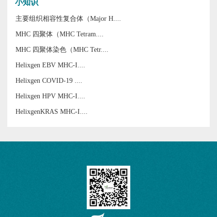
小知识
主要组织相容性复合体（Major H....
MHC 四聚体（MHC Tetram....
MHC 四聚体染色（MHC Tetr....
Helixgen EBV MHC-I....
Helixgen COVID-19 ....
Helixgen HPV MHC-I....
HelixgenKRAS MHC-I....