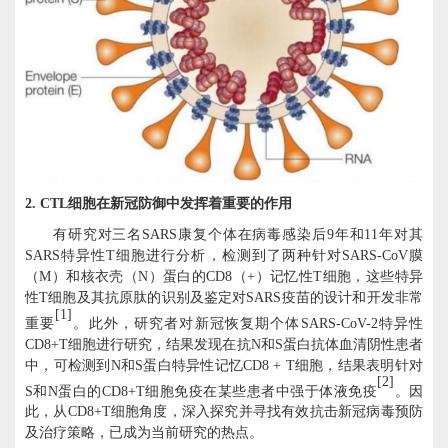
2.
CTL细胞在新冠防御中
发挥着重要的作用
有研究对三名
SARS康复个体在病毒感染后9年和11年对其
SARS特异性T细胞进行分析，检测到了两种针对SARS-CoV膜
（M）和核衣壳（N）蛋白的CD8（+）记忆性T细胞，这些特异
性T细胞及其抗原肽的识别及鉴定对SARS疫苗的设计和开发非常
[1]
重要
。此外，研究者对新冠恢复期个体
SARS-CoV-2特异性
CD8+T细胞进行研究，结果发现在
抗
N和S蛋白抗体血清阴性患者
中，可检测到N和S蛋白特异性记忆CD8 + T细胞
，
结果表明
针对
[2]
S和N蛋白的CD8+T细胞免疫在某些患者中强于体液免疫
。
因
此，从
CD8+T细胞角度，深入探究并寻找有效抗击新冠病毒预防
及治疗策略，已成为当前研究的热点。