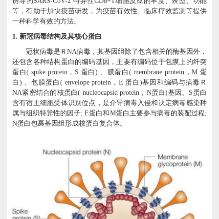
诱导的
SARS-CoV-2 特异性CD8+T细胞反应的丰度、表型、功能
等，有助于加快疫苗研发，为疫苗有效性、临床疗效监测等提供
一种科学有效的方法。
1.
新冠病毒结构及其核心蛋白
冠状病毒是Ｒ
NA病毒，其基因组除了包含相关的酶基因外，
还包含各种结构蛋白的编码基因，主要有编码位于包膜上的纤突
蛋白( spike protein，S 蛋白) 、膜蛋白( membrane protein，M 蛋
白) 、包膜蛋白( envelope protein，E 蛋白)基因和编码与病毒Ｒ
NA紧密结合的核蛋白( nucleocapsid protein，N蛋白)基因。S蛋白
含有宿主细胞受体识别位点，是介导病毒入侵和决定病毒感染种
属与组织特异性的因子; E蛋白和M蛋白主要参与病毒的装配过程;
N蛋白包裹基因组形成核蛋白复合体。