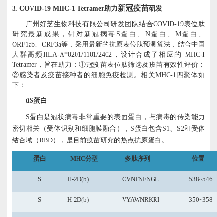
新冠疫苗
3.
COVID-19
MHC-1 Tetramer助力
研发
广州好芝生物科技有限公司研发团队结合
COVID-19
表位肽
研究最新成果，
针对新冠病毒
S蛋白、N蛋白、
M蛋白、
ORF1ab、ORF3a
等
，
采用最新的抗原表位肽预测算法，结合中国
人群高频
HLA-A*
0201/
1101
/2402
，设计
合成
了相应的
MHC-I
Tetramer，旨在助力
：
①
冠疫苗表位肽筛选及疫苗有效性评价
；
②
感染者及疫苗接种者的细胞免疫检测
。
相关
MHC-1四聚体如
下：
ü
S蛋白
S蛋白是冠状病毒非常重要的表面蛋白，与病毒的传染能力
密切相关（受体识别和细胞膜融合），S蛋白包含S1、S2和受体
结合域（RBD），是目前疫苗研究的热点抗原蛋白。
蛋白
MHC分型
多肽序列
位置
S
H-2D(b)
CVNFNFNGL
538~546
S
H-2D(b)
VYAWNRKRI
350~358