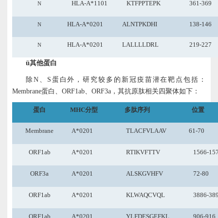
HLA-A*1101
KTFPPTEPK
361-369
N
HLA-A*0201
ALNTPKDHI
138-146
N
HLA-A*0201
LALLLLDRL
219-227
N
ü
其他蛋白
除
N、S蛋白外，研究较多的新冠疫苗潜在靶点包括：
Membrane蛋白、ORF1ab、ORF3a，其抗原肽相关四聚体如下：
蛋白
MHC分型
多肽序列
位置
Membrane
A*0201
TLACFVLAAV
61-70
ORF1ab
A*0201
RTIKVFTTV
1566-15
ORF3a
A*0201
ALSKGVHFV
72-80
ORF1ab
A*0201
KLWAQCVQL
3886-38
ORF1ab
A*0201
YLFDESGEFKL
906-916